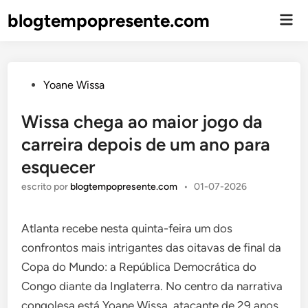
blogtempopresente.com
Men
Prin
Enviado
Yoane Wissa
em
Wissa chega ao maior jogo da
carreira depois de um ano para
esquecer
escrito por
blogtempopresente.com
•
01-07-2026
Atlanta recebe nesta quinta-feira um dos
confrontos mais intrigantes das oitavas de final da
Copa do Mundo: a República Democrática do
Congo diante da Inglaterra. No centro da narrativa
congolesa está Yoane Wissa, atacante de 29 anos